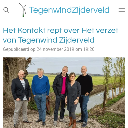
Ga
TegenwindZijderveld
direct
naar
de
Het Kontakt rept over Het verzet
hoofdinhoud
van Tegenwind Zijderveld
Gepubliceerd op 24 november 2019 om 19:20