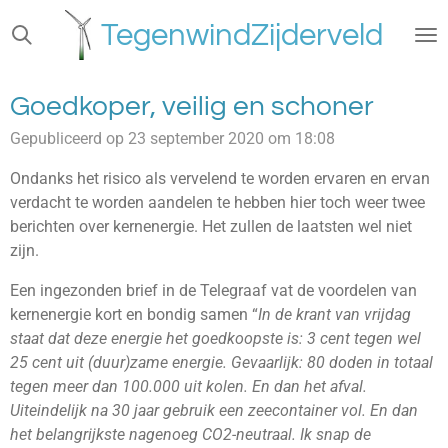
Ga
TegenwindZijderveld
direct
naar
de
Goedkoper, veilig en schoner
hoofdinhoud
Gepubliceerd op 23 september 2020 om 18:08
Ondanks het risico als vervelend te worden ervaren en ervan
verdacht te worden aandelen te hebben hier toch weer twee
berichten over kernenergie. Het zullen de laatsten wel niet
zijn.
Een ingezonden brief in de Telegraaf vat de voordelen van
kernenergie kort en bondig samen “
In
de krant van vrijdag
staat dat deze energie het goedkoopste is: 3 cent tegen wel
25 cent uit (duur)zame energie. Gevaarlijk: 80 doden in totaal
tegen meer dan 100.000 uit kolen. En dan het afval.
Uiteindelijk na 30 jaar gebruik een zeecontainer vol. En dan
het belangrijkste nagenoeg CO2-neutraal. Ik snap de