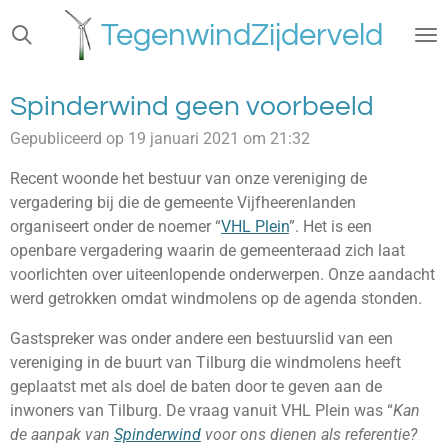
Ga
TegenwindZijderveld
direct
naar
de
Spinderwind geen voorbeeld
hoofdinhoud
Gepubliceerd op 19 januari 2021 om 21:32
Recent woonde het bestuur van onze vereniging de
vergadering bij die de gemeente Vijfheerenlanden
organiseert onder de noemer “
VHL Plein
”. Het is een
openbare vergadering waarin de gemeenteraad zich laat
voorlichten over uiteenlopende onderwerpen. Onze aandacht
werd getrokken omdat windmolens op de agenda stonden.
Gastspreker was onder andere een bestuurslid van een
vereniging in de buurt van Tilburg die windmolens heeft
geplaatst met als doel de baten door te geven aan de
inwoners van Tilburg. De vraag vanuit VHL Plein was “
Kan
de aanpak van
Spinderwind
voor ons dienen als referentie?