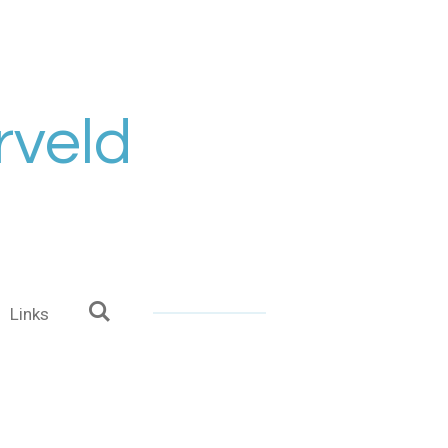
rveld
Links