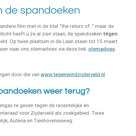
n de spandoeken
ndere film met in de titel “the return of..” maar de
ellicht heeft u ze al zien staan, de spandoeken
tégen
veld. Op twee plaatsen in de Laan staan tot 15 maart
geer naar ons
stemadvies via deze link:
stemadvies
angen door die van
www.tegenwindzijderveld.nl
andoeken weer terug?
ngas te geven tegen de recentelijke én
nteraad voor Zijderveld als zoekgebied. Twee
elijk, Autena en Tienhovenseweg.