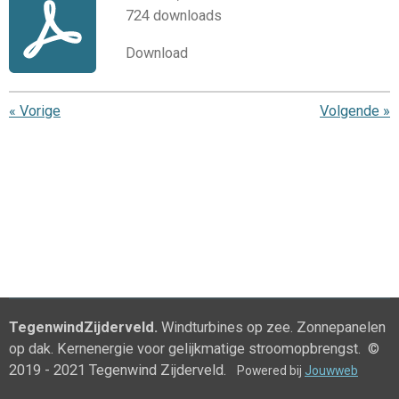
724 downloads
Download
«
Vorige
Volgende
»
TegenwindZijderveld.
Windturbines op zee. Zonnepanelen
op dak. Kernenergie voor gelijkmatige stroomopbrengst. ©
2019 - 2021 Tegenwind Zijderveld.
Powered bij
Jouwweb