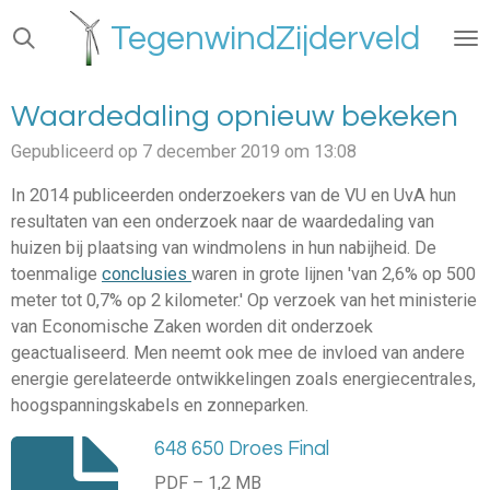
Ga
TegenwindZijderveld
direct
naar
de
Waardedaling opnieuw bekeken
hoofdinhoud
Gepubliceerd op 7 december 2019 om 13:08
In 2014 publiceerden onderzoekers van de VU en UvA hun
resultaten van een onderzoek naar de waardedaling van
huizen bij plaatsing van windmolens in hun nabijheid. De
toenmalige
conclusies
waren in grote lijnen 'van 2,6% op 500
meter tot 0,7% op 2 kilometer.' Op verzoek van het ministerie
van Economische Zaken worden dit onderzoek
geactualiseerd. Men neemt ook mee de invloed van andere
energie gerelateerde ontwikkelingen zoals
energiecentrales,
hoogspanningskabels en zonneparken.
648 650 Droes Final
PDF – 1,2 MB