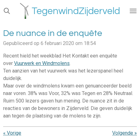
Ga
TegenwindZijderveld
direct
naar
de
De nuance in de enquête
hoofdinhoud
Gepubliceerd op 6 februari 2020 om 18:54
Recent hield het weekblad Het Kontakt een enquête
over
Vuurwerk en Windmolens
.
Ten aanzien van het vuurwerk was het lezerspanel heel
duidelijk.
Maar over de windmolens kwam een genuanceerder beeld
naar voren. 38% was Voor, 32% was Tegen en 28% Neutraal.
Ruim 500 lezers gaven hun mening. De nuance zit in de
reacties van de bewoners in Zijderveld. Die geven duidelijk
aan tegen de plaatsing van de molens te zijn.
«
Vorige
Volgende
»