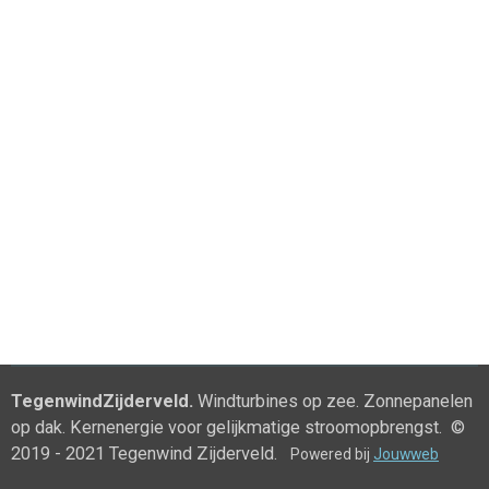
TegenwindZijderveld.
Windturbines op zee. Zonnepanelen
op dak. Kernenergie voor gelijkmatige stroomopbrengst. ©
2019 - 2021 Tegenwind Zijderveld.
Powered bij
Jouwweb