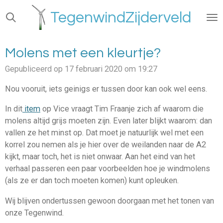
Ga
TegenwindZijderveld
direct
naar
de
Molens met een kleurtje?
hoofdinhoud
Gepubliceerd op 17 februari 2020 om 19:27
Nou vooruit, iets geinigs er tussen door kan ook wel eens.
In dit
item
op Vice vraagt Tim Fraanje zich af waarom die
molens altijd grijs moeten zijn. Even later blijkt waarom: dan
vallen ze het minst op. Dat moet je natuurlijk wel met een
korrel zou nemen als je hier over de weilanden naar de A2
kijkt, maar toch, het is niet onwaar. Aan het eind van het
verhaal passeren een paar voorbeelden hoe je windmolens
(als ze er dan toch moeten komen) kunt opleuken.
Wij blijven ondertussen gewoon doorgaan met het tonen van
onze Tegenwind.