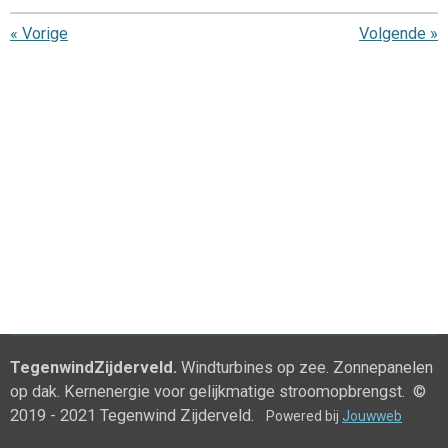
«
Vorige
Volgende
»
TegenwindZijderveld.
Windturbines op zee. Zonnepanelen
op dak. Kernenergie voor gelijkmatige stroomopbrengst. ©
2019 - 2021 Tegenwind Zijderveld.
Powered bij
Jouwweb