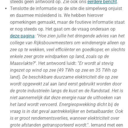
steeds geen antwoord op. Zie ook ons
eerdere bericht
.
Tenslotte de informatie op de site die simpelweg onjuist
en daarmee misleidend is. We hebben hierover
opmerkingen gemaakt, maar de foutieve informatie staat
er nog steeds op. Het gaat om de vraag onderaan op
deze pagina
: "
H
oe zien jullie het dringende advies van het
college van Rijksbouwmeesters om windenergie alleen op
zee op te wekken, veel efficiënter en goedkoper, en slechts
enkele zeer grote windparken op land, zoals op de
Maasvlakte?
". Het antwoord luidt: "
Er wordt al stevig
ingezet op wind op zee (49 TWh op zee en 35 TWh op
land). De beschikbare duurzame elektriciteit die op zee
wordt opgewekt zal aan land eerst gebruikt worden door
de grote industrieën langs de kust en de Randstad. Het is
niet aannemelijk dat deze energie naar de uithoeken van
het land wordt vervoerd. Energieopwekking dicht bij de
vraag is in dat geval aantrekkelijker en betaalbaarder. Ook
is er groot rendementsverlies, wanneer elektriciteit over
grote afstanden getransporteerd wordt
.". Iemand met een