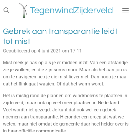
Ga
TegenwindZijderveld
direct
naar
de
Gebrek aan transparantie leidt
hoofdinhoud
tot mist
Gepubliceerd op 4 juni 2021 om 17:11
Mist merk je pas op als je er midden inzit. Van een afstandje
zie je wolken, en die zijn soms mooi. Maar als het aan jou is
om te navigeren heb je die mist liever niet. Dan hoop je maar
dat het flink gaat waaien. Of dat het warm wordt.
Het is mistig rond de plannen om windmolens te plaatsen in
Zijderveld, maar ook op veel meer plaatsen in Nederland.
Veel wordt niet gezegd. Je kunt dat ook wel een gebrek
noemen aan transparantie. Hieronder een greep uit wat we
weten, maar niet omdat de gemeente daar heel helder over is
in haar officiële communicatie.