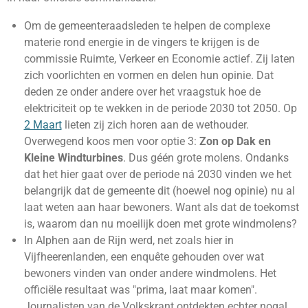
Om de gemeenteraadsleden te helpen de complexe
materie rond energie in de vingers te krijgen is de
commissie Ruimte, Verkeer en Economie actief. Zij laten
zich voorlichten en vormen en delen hun opinie. Dat
deden ze onder andere over het vraagstuk hoe de
elektriciteit op te wekken in de periode 2030 tot 2050. Op
2 Maart
lieten zij zich horen aan de wethouder.
Overwegend koos men voor optie 3:
Zon op Dak en
Kleine Windturbines
. Dus géén grote molens. Ondanks
dat het hier gaat over de periode ná 2030 vinden we het
belangrijk dat de gemeente dit (hoewel nog opinie) nu al
laat weten aan haar bewoners. Want als dat de toekomst
is, waarom dan nu moeilijk doen met grote windmolens?
In Alphen aan de Rijn werd, net zoals hier in
Vijfheerenlanden, een enquête gehouden over wat
bewoners vinden van onder andere windmolens. Het
officiële resultaat was "prima, laat maar komen".
Journalisten van de Volkskrant ontdekten echter nogal