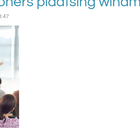
oners plaatsing wind
8:47