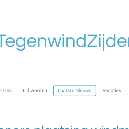
TegenwindZijde
r Ons
Lid worden
Laatste Nieuws
Reacties