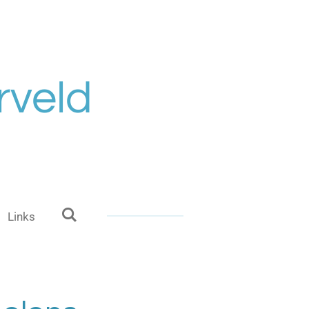
rveld
Links