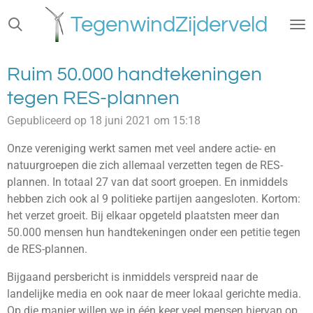
Ga
TegenwindZijderveld
direct
naar
de
Ruim 50.000 handtekeningen
hoofdinhoud
tegen RES-plannen
Gepubliceerd op 18 juni 2021 om 15:18
Onze vereniging werkt samen met veel andere actie- en
natuurgroepen die zich allemaal verzetten tegen de RES-
plannen. In totaal 27 van dat soort groepen. En inmiddels
hebben zich ook al 9 politieke partijen aangesloten. Kortom:
het verzet groeit. Bij elkaar opgeteld plaatsten meer dan
50.000 mensen hun handtekeningen onder een petitie tegen
de RES-plannen.
Bijgaand persbericht is inmiddels verspreid naar de
landelijke media en ook naar de meer lokaal gerichte media.
Op die manier willen we in één keer veel mensen hiervan op