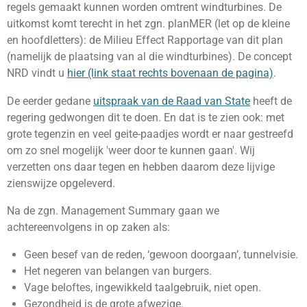
regels gemaakt kunnen worden omtrent windturbines. De
uitkomst komt terecht in het zgn. planMER (let op de kleine
en hoofdletters): de Milieu Effect Rapportage van dit plan
(namelijk de plaatsing van al die windturbines). De concept
NRD vindt u
hier (link staat rechts bovenaan de pagina)
.
De eerder gedane
uitspraak van de Raad van State
heeft de
regering gedwongen dit te doen. En dat is te zien ook: met
grote tegenzin en veel geite-paadjes wordt er naar gestreefd
om zo snel mogelijk 'weer door te kunnen gaan'. Wij
verzetten ons daar tegen en hebben daarom deze lijvige
zienswijze opgeleverd.
Na de zgn. Management Summary gaan we
achtereenvolgens in op zaken als:
Geen besef van de reden, ‘gewoon doorgaan’, tunnelvisie.
Het negeren van belangen van burgers.
Vage beloftes, ingewikkeld taalgebruik, niet open.
Gezondheid is de grote afwezige.