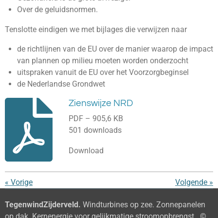
Over de geluidsnormen.
Tenslotte eindigen we met bijlages die verwijzen naar
de richtlijnen van de EU over de manier waarop de impact
van plannen op milieu moeten worden onderzocht
uitspraken vanuit de EU over het Voorzorgbeginsel
de Nederlandse Grondwet
Zienswijze NRD
PDF – 905,6 KB
501 downloads
Download
«
Vorige
Volgende
»
TegenwindZijderveld.
Windturbines op zee. Zonnepanelen
op dak. Kernenergie voor gelijkmatige stroomopbrengst. ©