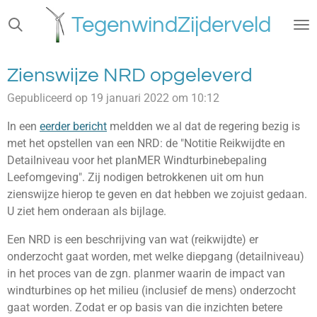
Ga
TegenwindZijderveld
direct
naar
de
Zienswijze NRD opgeleverd
hoofdinhoud
Gepubliceerd op 19 januari 2022 om 10:12
In een
eerder bericht
meldden we al dat de regering bezig is
met het opstellen van een NRD: de "Notitie Reikwijdte en
Detailniveau voor het planMER Windturbinebepaling
Leefomgeving". Zij nodigen betrokkenen uit om hun
zienswijze hierop te geven en dat hebben we zojuist gedaan.
U ziet hem onderaan als bijlage.
Een NRD is een beschrijving van wat (reikwijdte) er
onderzocht gaat worden, met welke diepgang (detailniveau)
in het proces van de zgn. planmer waarin de impact van
windturbines op het milieu (inclusief de mens) onderzocht
gaat worden. Zodat er op basis van die inzichten betere