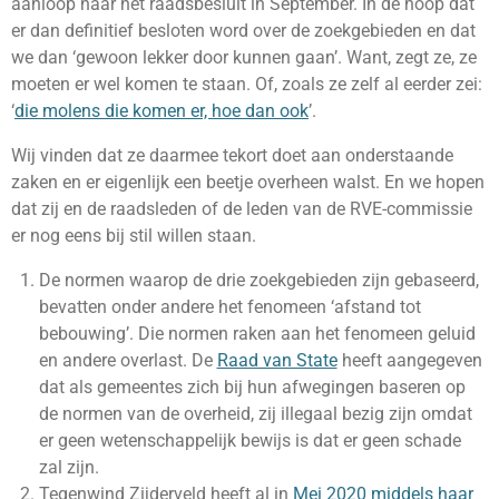
aanloop naar het raadsbesluit in September. In de hoop dat
er dan definitief besloten word over de zoekgebieden en dat
we dan ‘gewoon lekker door kunnen gaan’. Want, zegt ze, ze
moeten er wel komen te staan. Of, zoals ze zelf al eerder zei:
‘
die molens die komen er, hoe dan ook
’.
Wij vinden dat ze daarmee tekort doet aan onderstaande
zaken en er eigenlijk een beetje overheen walst. En we hopen
dat zij en de raadsleden of de leden van de RVE-commissie
er nog eens bij stil willen staan.
De normen waarop de drie zoekgebieden zijn gebaseerd,
bevatten onder andere het fenomeen ‘afstand tot
bebouwing’. Die normen raken aan het fenomeen geluid
en andere overlast. De
Raad van State
heeft aangegeven
dat als gemeentes zich bij hun afwegingen baseren op
de normen van de overheid, zij illegaal bezig zijn omdat
er geen wetenschappelijk bewijs is dat er geen schade
zal zijn.
Tegenwind Zijderveld heeft al in
Mei 2020 middels haar