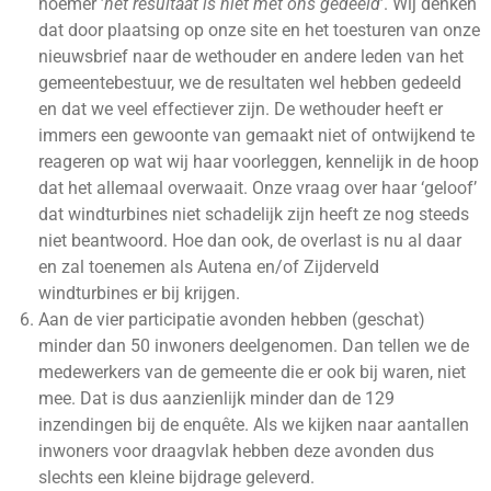
noemer ’
het resultaat is niet met ons gedeeld
’. Wij denken
dat door plaatsing op onze site en het toesturen van onze
nieuwsbrief naar de wethouder en andere leden van het
gemeentebestuur, we de resultaten wel hebben gedeeld
en dat we veel effectiever zijn. De wethouder heeft er
immers een gewoonte van gemaakt niet of ontwijkend te
reageren op wat wij haar voorleggen, kennelijk in de hoop
dat het allemaal overwaait. Onze vraag over haar ‘geloof’
dat windturbines niet schadelijk zijn heeft ze nog steeds
niet beantwoord. Hoe dan ook, de overlast is nu al daar
en zal toenemen als Autena en/of Zijderveld
windturbines er bij krijgen.
Aan de vier participatie avonden hebben (geschat)
minder dan 50 inwoners deelgenomen. Dan tellen we de
medewerkers van de gemeente die er ook bij waren, niet
mee. Dat is dus aanzienlijk minder dan de 129
inzendingen bij de enquête. Als we kijken naar aantallen
inwoners voor draagvlak hebben deze avonden dus
slechts een kleine bijdrage geleverd.